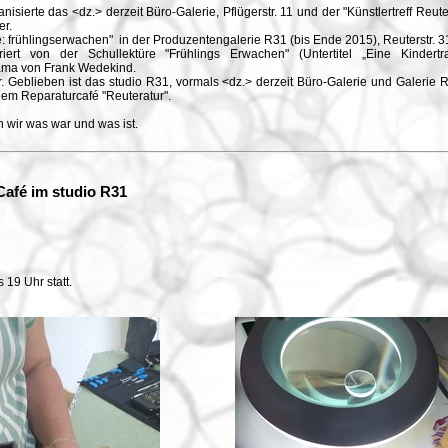
nisierte das <dz.> derzeit Büro-Galerie, Pflügerstr. 11 und der "Künstlertreff Reute
er.
e: frühlingserwachen" in der Produzentengalerie R31 (bis Ende 2015), Reuterstr. 3
iriert von der Schullektüre "Frühlings Erwachen" (Untertitel „Eine Kindert
Drama von Frank Wedekind.
. Geblieben ist das studio R31, vormals <dz.> derzeit Büro-Galerie und Galerie R3
dem Reparaturcafé "Reuteratur".
n wir was war und was ist.
Café im studio R31
 19 Uhr statt.